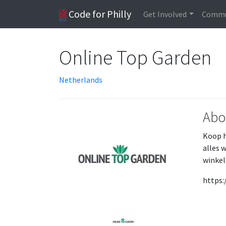
Code for Philly
Get Involved
Commu
Online Top Garden
Netherlands
Abo
Koop h
alles 
winkel
https: