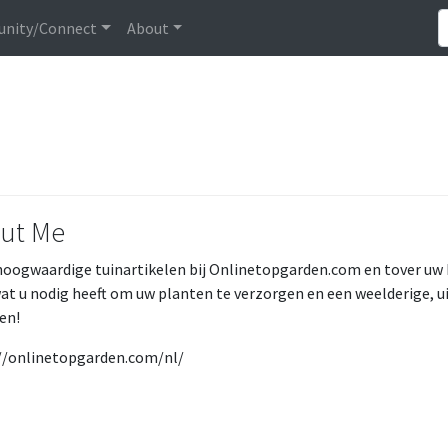
nity/Connect
About
ut Me
oogwaardige tuinartikelen bij Onlinetopgarden.com en tover uw 
wat u nodig heeft om uw planten te verzorgen en een weelderige, u
en!
//onlinetopgarden.com/nl/