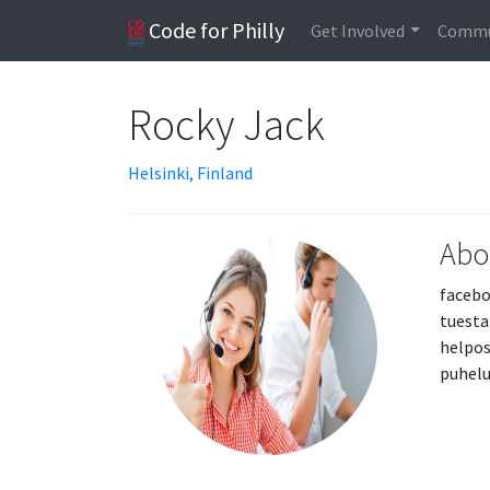
Code for Philly
Get Involved
Commu
Rocky Jack
Helsinki, Finland
Abo
facebo
tuesta
helpos
puhelu