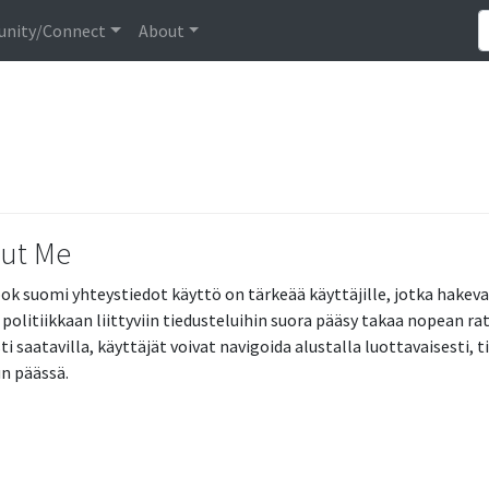
nity/Connect
About
ut Me
ok suomi yhteystiedot käyttö on tärkeää käyttäjille, jotka hakeva
 politiikkaan liittyviin tiedusteluihin suora pääsy takaa nopean r
ti saatavilla, käyttäjät voivat navigoida alustalla luottavaisesti, 
n päässä.