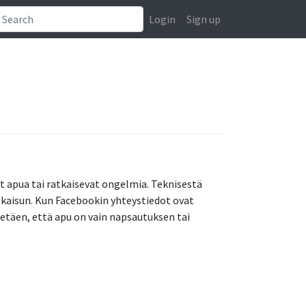
Login
Sign up
t apua tai ratkaisevat ongelmia. Teknisestä
atkaisun. Kun Facebookin yhteystiedot ovat
tietäen, että apu on vain napsautuksen tai