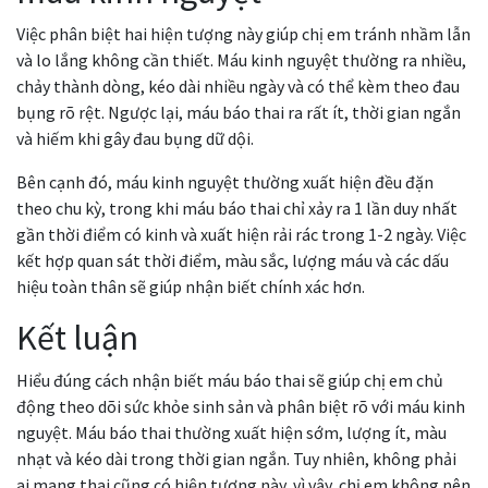
Việc phân biệt hai hiện tượng này giúp chị em tránh nhầm lẫn
và lo lắng không cần thiết. Máu kinh nguyệt thường ra nhiều,
chảy thành dòng, kéo dài nhiều ngày và có thể kèm theo đau
bụng rõ rệt. Ngược lại, máu báo thai ra rất ít, thời gian ngắn
và hiếm khi gây đau bụng dữ dội.
Bên cạnh đó, máu kinh nguyệt thường xuất hiện đều đặn
theo chu kỳ, trong khi máu báo thai chỉ xảy ra 1 lần duy nhất
gần thời điểm có kinh và xuất hiện rải rác trong 1-2 ngày. Việc
kết hợp quan sát thời điểm, màu sắc, lượng máu và các dấu
hiệu toàn thân sẽ giúp nhận biết chính xác hơn.
Kết luận
Hiểu đúng cách nhận biết máu báo thai sẽ giúp chị em chủ
động theo dõi sức khỏe sinh sản và phân biệt rõ với máu kinh
nguyệt. Máu báo thai thường xuất hiện sớm, lượng ít, màu
nhạt và kéo dài trong thời gian ngắn. Tuy nhiên, không phải
ai mang thai cũng có hiện tượng này, vì vậy, chị em không nên