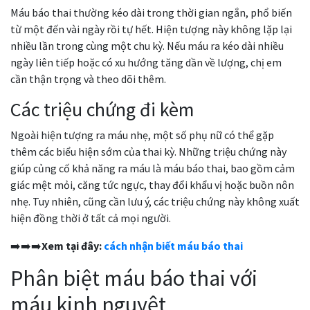
Máu báo thai thường kéo dài trong thời gian ngắn, phổ biến
từ một đến vài ngày rồi tự hết. Hiện tượng này không lặp lại
nhiều lần trong cùng một chu kỳ. Nếu máu ra kéo dài nhiều
ngày liên tiếp hoặc có xu hướng tăng dần về lượng, chị em
cần thận trọng và theo dõi thêm.
Các triệu chứng đi kèm
Ngoài hiện tượng ra máu nhẹ, một số phụ nữ có thể gặp
thêm các biểu hiện sớm của thai kỳ. Những triệu chứng này
giúp củng cố khả năng ra máu là máu báo thai, bao gồm cảm
giác mệt mỏi, căng tức ngực, thay đổi khẩu vị hoặc buồn nôn
nhẹ. Tuy nhiên, cũng cần lưu ý, các triệu chứng này không xuất
hiện đồng thời ở tất cả mọi người.
➡️➡️➡️
Xem tại đây:
cách nhận biết máu báo thai
Phân biệt máu báo thai với
máu kinh nguyệt