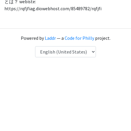
とは？ webiste:
https://rqfjfiag.diowebhost.com/85489782/rqfjfi
Powered by
Laddr
— a
Code for Philly
project.
Language