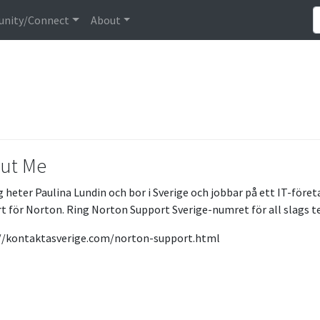
nity/Connect
About
ut Me
ag heter Paulina Lundin och bor i Sverige och jobbar på ett IT-för
t för Norton. Ring Norton Support Sverige-numret för all slags te
//kontaktasverige.com/norton-support.html