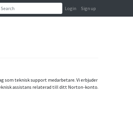
Login
Sign up
etag som teknisk support medarbetare. Vi erbjuder
knisk assistans relaterad till ditt Norton-konto.