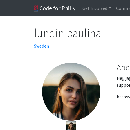
Code for Philly
Get Involved
Commu
lundin paulina
Sweden
Abo
Hej, j
suppor
https: