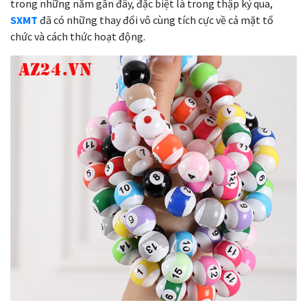
trong những năm gần đây, đặc biệt là trong thập kỷ qua,
SXMT
đã có những thay đổi vô cùng tích cực về cả mặt tổ
chức và cách thức hoạt động.