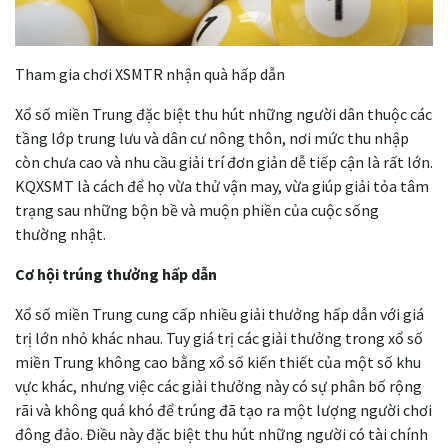
Tham gia chơi XSMTR nhận quà hấp dẫn
Xổ số miền Trung đặc biệt thu hút những người dân thuộc các
tầng lớp trung lưu và dân cư nông thôn, nơi mức thu nhập
còn chưa cao và nhu cầu giải trí đơn giản dễ tiếp cận là rất lớn.
KQXSMT là cách để họ vừa thử vận may, vừa giúp giải tỏa tâm
trạng sau những bộn bề và muộn phiền của cuộc sống
thường nhật.
Cơ hội trúng thưởng hấp dẫn
Xổ số miền Trung cung cấp nhiều giải thưởng hấp dẫn với giá
trị lớn nhỏ khác nhau. Tuy giá trị các giải thưởng trong xổ số
miền Trung không cao bằng xổ số kiến thiết của một số khu
vực khác, nhưng việc các giải thưởng này có sự phân bố rộng
rãi và không quá khó để trúng đã tạo ra một lượng người chơi
đông đảo. Điều này đặc biệt thu hút những người có tài chính