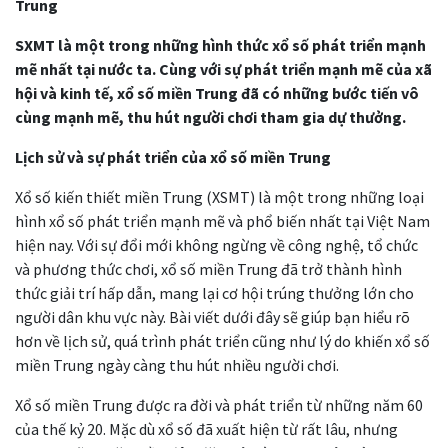
Trung
SXMT là một trong những hình thức xổ số phát triển mạnh
mẽ nhất tại nước ta. Cùng với sự phát triển mạnh mẽ của xã
hội và kinh tế, xổ số miền Trung đã có những bước tiến vô
cùng mạnh mẽ, thu hút người chơi tham gia dự thưởng.
Lịch sử và sự phát triển của xổ số miền Trung
Xổ số kiến thiết miền Trung (XSMT) là một trong những loại
hình xổ số phát triển mạnh mẽ và phổ biến nhất tại Việt Nam
hiện nay. Với sự đổi mới không ngừng về công nghệ, tổ chức
và phương thức chơi, xổ số miền Trung đã trở thành hình
thức giải trí hấp dẫn, mang lại cơ hội trúng thưởng lớn cho
người dân khu vực này. Bài viết dưới đây sẽ giúp bạn hiểu rõ
hơn về lịch sử, quá trình phát triển cũng như lý do khiến xổ số
miền Trung ngày càng thu hút nhiều người chơi.
Xổ số miền Trung được ra đời và phát triển từ những năm 60
của thế kỷ 20. Mặc dù xổ số đã xuất hiện từ rất lâu, nhưng