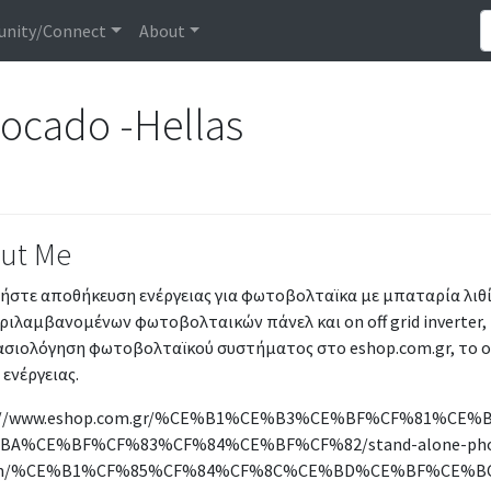
nity/Connect
About
vocado -Hellas
ut Me
στε αποθήκευση ενέργειας για φωτοβολταϊκα με μπαταρία λιθίο
ιλαμβανομένων φωτοβολταικών πάνελ και on off grid inverter,
ασιολόγηση φωτοβολταϊκού συστήματος στο eshop.com.gr, το
ενέργειας.
://www.eshop.com.gr/%CE%B1%CE%B3%CE%BF%CF%81%CE%B
A%CE%BF%CF%83%CF%84%CE%BF%CF%82/stand-alone-phot
em/%CE%B1%CF%85%CF%84%CF%8C%CE%BD%CE%BF%CE%B