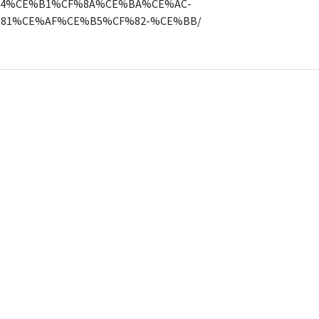
4%CE%B1%CF%8A%CE%BA%CE%AC-
81%CE%AF%CE%B5%CF%82-%CE%BB/