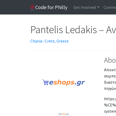
Code for Philly
Get Involved
Commu
Pantelis Ledakis – A
Chania -Crete, Greece
Abo
Αποκτή
συμπερ
διαστ
πηγών 
https
%CE%B
syst