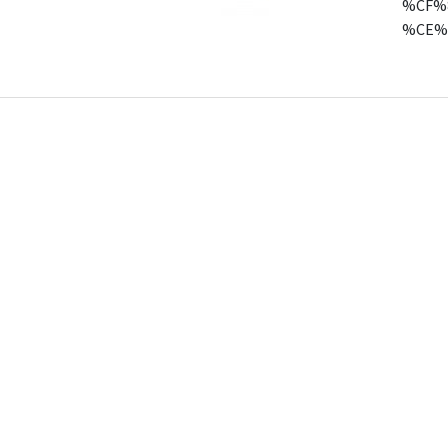
%CF%
%CE%