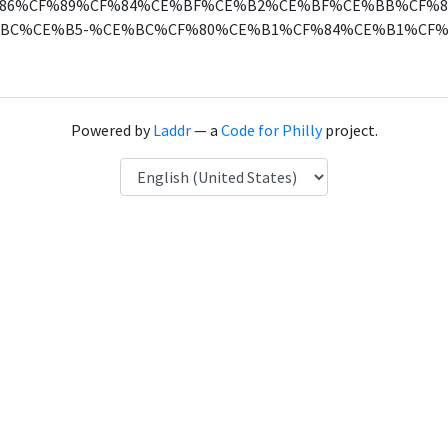
86%CF%89%CF%84%CE%BF%CE%B2%CE%BF%CE%BB%CF%8
BC%CE%B5-%CE%BC%CF%80%CE%B1%CF%84%CE%B1%CF%
Powered by
Laddr
— a
Code for Philly
project.
Language