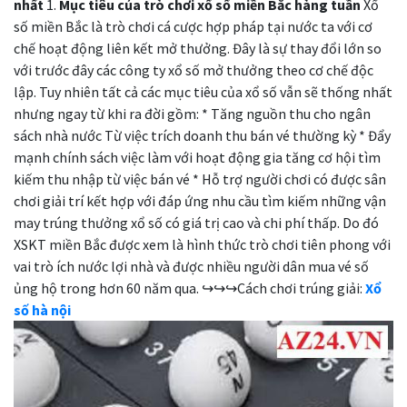
nhất
1.
Mục tiêu của trò chơi xổ số miền Bắc hàng tuần
Xổ
số miền Bắc là trò chơi cá cược hợp pháp tại nước ta với cơ
chế hoạt động liên kết mở thưởng. Đây là sự thay đổi lớn so
với trước đây các công ty xổ số mở thưởng theo cơ chế độc
lập. Tuy nhiên tất cả các mục tiêu của xổ số vẫn sẽ thống nhất
nhưng ngay từ khi ra đời gồm: * Tăng nguồn thu cho ngân
sách nhà nước Từ việc trích doanh thu bán vé thường kỳ * Đẩy
mạnh chính sách việc làm với hoạt động gia tăng cơ hội tìm
kiếm thu nhập từ việc bán vé * Hỗ trợ người chơi có được sân
chơi giải trí kết hợp với đáp ứng nhu cầu tìm kiếm những vận
may trúng thưởng xổ số có giá trị cao và chi phí thấp. Do đó
XSKT miền Bắc được xem là hình thức trò chơi tiên phong với
vai trò ích nước lợi nhà và được nhiều người dân mua vé số
ủng hộ trong hơn 60 năm qua. ↪️↪️↪️Cách chơi trúng giải:
Xổ
số hà nội