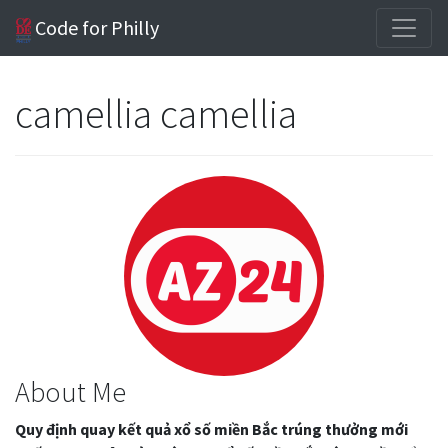
Code for Philly
camellia camellia
About Me
Quy định quay kết quả xổ số miền Bắc trúng thưởng mới