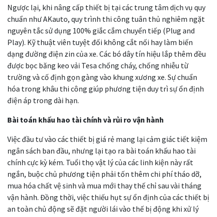
Ngược lại, khi nâng cấp thiết bị tại các trung tâm dịch vụ quy
chuẩn như AKauto, quy trình thi công tuân thủ nghiêm ngặt
nguyên tắc sử dụng 100% giắc cắm chuyển tiếp (Plug and
Play). Kỹ thuật viên tuyệt đối không cắt nối hay làm biến
dạng đường điện zin của xe. Các bó dây tín hiệu lắp thêm đều
được bọc băng keo vải Tesa chống cháy, chống nhiễu từ
trường và cố định gọn gàng vào khung xương xe. Sự chuẩn
hóa trong khâu thi công giúp phương tiện duy trì sự ổn định
điện áp trong dài hạn.
Bài toán khấu hao tài chính và rủi ro vận hành
Việc đầu tư vào các thiết bị giá rẻ mang lại cảm giác tiết kiệm
ngân sách ban đầu, nhưng lại tạo ra bài toán khấu hao tài
chính cực kỳ kém. Tuổi thọ vật lý của các linh kiện này rất
ngắn, buộc chủ phương tiện phải tốn thêm chi phí tháo dỡ,
mua hóa chất vệ sinh và mua mới thay thế chỉ sau vài tháng
vận hành. Đồng thời, việc thiếu hụt sự ổn định của các thiết bị
an toàn chủ động sẽ đặt người lái vào thế bị động khi xử lý