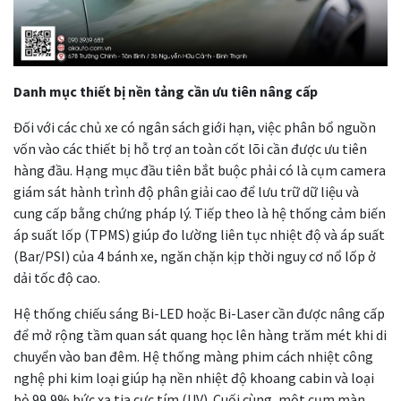
Danh mục thiết bị nền tảng cần ưu tiên nâng cấp
Đối với các chủ xe có ngân sách giới hạn, việc phân bổ nguồn
vốn vào các thiết bị hỗ trợ an toàn cốt lõi cần được ưu tiên
hàng đầu. Hạng mục đầu tiên bắt buộc phải có là cụm camera
giám sát hành trình độ phân giải cao để lưu trữ dữ liệu và
cung cấp bằng chứng pháp lý. Tiếp theo là hệ thống cảm biến
áp suất lốp (TPMS) giúp đo lường liên tục nhiệt độ và áp suất
(Bar/PSI) của 4 bánh xe, ngăn chặn kịp thời nguy cơ nổ lốp ở
dải tốc độ cao.
Hệ thống chiếu sáng Bi-LED hoặc Bi-Laser cần được nâng cấp
để mở rộng tầm quan sát quang học lên hàng trăm mét khi di
chuyển vào ban đêm. Hệ thống màng phim cách nhiệt công
nghệ phi kim loại giúp hạ nền nhiệt độ khoang cabin và loại
bỏ 99,9% bức xạ tia cực tím (UV). Cuối cùng, một cụm màn