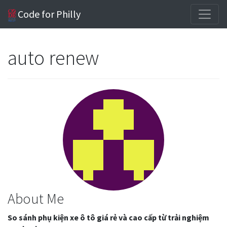
Code for Philly
auto renew
About Me
So sánh phụ kiện xe ô tô giá rẻ và cao cấp từ trải nghiệm