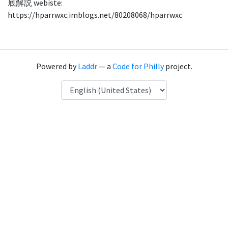
底解説 webiste:
https://hparrwxc.imblogs.net/80208068/hparrwxc
Powered by
Laddr
— a
Code for Philly
project.
Language