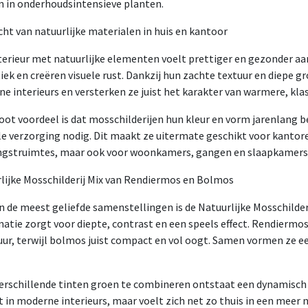
 in onderhoudsintensieve planten.
cht van natuurlijke materialen in huis en kantoor
terieur met natuurlijke elementen voelt prettiger en gezonder aan
iek en creëren visuele rust. Dankzij hun zachte textuur en diepe g
e interieurs en versterken ze juist het karakter van warmere, kla
oot voordeel is dat mosschilderijen hun kleur en vorm jarenlang 
le verzorging nodig. Dit maakt ze uitermate geschikt voor kantor
gstruimtes, maar ook voor woonkamers, gangen en slaapkamers
lijke Mosschilderij Mix van Rendiermos en Bolmos
n de meest geliefde samenstellingen is de Natuurlijke Mosschilde
atie zorgt voor diepte, contrast en een speels effect. Rendiermos
uur, terwijl bolmos juist compact en vol oogt. Samen vormen ze e
erschillende tinten groen te combineren ontstaat een dynamisch 
t in moderne interieurs, maar voelt zich net zo thuis in een meer 