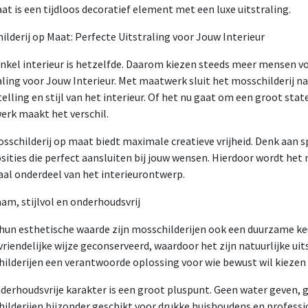
aat is een tijdloos decoratief element met een luxe uitstraling.
ilderij op Maat: Perfecte Uitstraling voor Jouw Interieur
nkel interieur is hetzelfde. Daarom kiezen steeds meer mensen vo
aling voor Jouw Interieur. Met maatwerk sluit het mosschilderij n
telling en stijl van het interieur. Of het nu gaat om een groot sta
rk maakt het verschil.
sschilderij op maat biedt maximale creatieve vrijheid. Denk aan 
ities die perfect aansluiten bij jouw wensen. Hierdoor wordt het 
aal onderdeel van het interieurontwerp.
am, stijlvol en onderhoudsvrij
hun esthetische waarde zijn mosschilderijen ook een duurzame k
vriendelijke wijze geconserveerd, waardoor het zijn natuurlijke ui
ilderijen een verantwoorde oplossing voor wie bewust wil kiezen
derhoudsvrije karakter is een groot pluspunt. Geen water geven, 
ilderijen bijzonder geschikt voor drukke huishoudens en profess