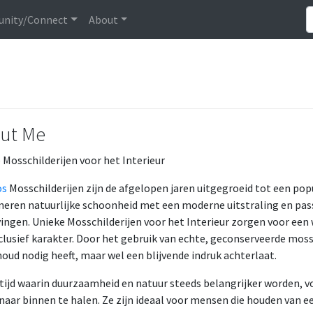
nity/Connect
About
ut Me
 Mosschilderijen voor het Interieur
os
Mosschilderijen zijn de afgelopen jaren uitgegroeid tot een popu
eren natuurlijke schoonheid met een moderne uitstraling en pass
ngen. Unieke Mosschilderijen voor het Interieur zorgen voor een
clusief karakter. Door het gebruik van echte, geconserveerde mo
oud nodig heeft, maar wel een blijvende indruk achterlaat.
 tijd waarin duurzaamheid en natuur steeds belangrijker worden, 
naar binnen te halen. Ze zijn ideaal voor mensen die houden van een