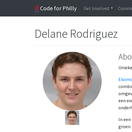
Code for Philly
Get Involved
Commu
Delane Rodriguez
Abo
Unieke
Ekom
combin
omgevi
een ex
onderh
In een
groen 