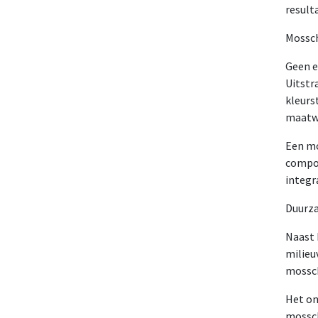
result
Mossch
Geen e
Uitstr
kleurs
maatwe
Een mo
compos
integr
Duurza
Naast 
milieu
mossch
Het on
mossch