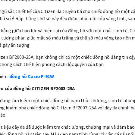
gũ sắc thiết kế của Citizen đã truyền bá cho chiếc đồng hồ một cả
hữ số Ả Rập. Từng chữ số này đều được phủ một lớp vàng tinh, san
 bằng giữa bạo lực và hiện tại của đồng hồ với một chút tinh tế, C
ự tương phản giữa mặt số màu trắng và chữ số màu vàng tạo nên m
ẽ gây ấn tượng.
tizen BF2003-25A, bạn không chỉ có một chiếc đồng hồ đáng tin c
 phong cách thể hiện phong cách độc quyền của bạn.
hêm:
đồng hồ Casio F-91W
eo của đồng hồ CITIZEN BF2003-25A
ang tìm kiếm một chiếc đồng hồ nam thời thượng, tinh tế nhưng
ng khám phá chiếc đồng hồ Citizen BF2003-25A với dây da chính 
ảo.
ất liệu dây da đã được kiểm tra chất lượng, thương mại và đảm bảo 
iếc đồng hồ này trên tay. Màu đen nam tính cùng với vân cá sấu nổi