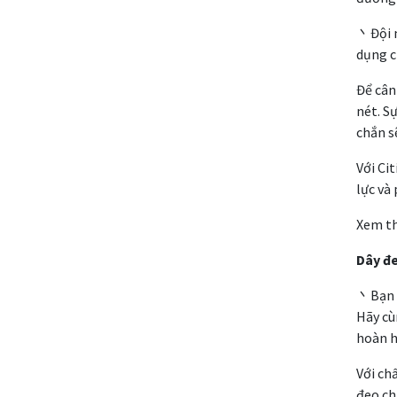
丶Đội n
dụng c
Để cân
nét. S
chắn s
Với Ci
lực và
Xem t
Dây đ
丶Bạn đ
Hãy cù
hoàn h
Với ch
đeo ch