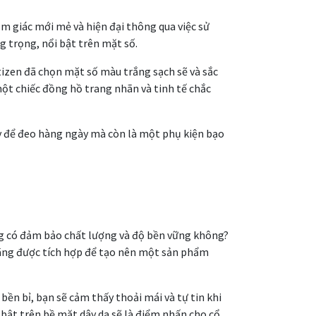
m giác mới mẻ và hiện đại thông qua việc sử
g trọng, nổi bật trên mặt số.
itizen đã chọn mặt số màu trắng sạch sẽ và sắc
ột chiếc đồng hồ trang nhãn và tinh tế chắc
ậy để đeo hàng ngày mà còn là một phụ kiện bạo
 có đảm bảo chất lượng và độ bền vững không?
hãng được tích hợp để tạo nên một sản phẩm
bền bỉ, bạn sẽ cảm thấy thoải mái và tự tin khi
 bật trên bề mặt dây da sẽ là điểm nhấn cho cổ