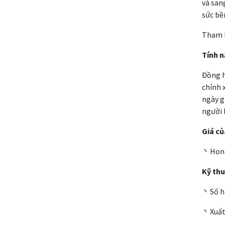
và san
sức bề
Tham 
Tính 
Đồng h
chính 
ngày g
người 
Giá củ
丶Hon 3
Kỹ thu
丶Số hi
丶Xuất 