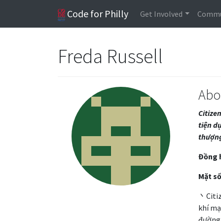
Code for Philly
Get Involved
Commu
Freda Russell
Abo
Citize
tiện d
thượng
Đồng 
Mặt số
丶Citiz
khí mạ
đường 