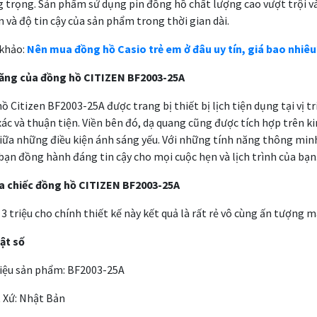
g trọng. Sản phẩm sử dụng pin đồng hồ chất lượng cao vượt trội 
n và độ tin cậy của sản phẩm trong thời gian dài.
khảo:
Nên mua đồng hồ Casio trẻ em ở đâu uy tín, giá bao nhiêu
năng của đồng hồ CITIZEN BF2003-25A
ồ Citizen BF2003-25A được trang bị thiết bị lịch tiện dụng tại vị t
xác và thuận tiện. Viền bên đó, dạ quang cũng được tích hợp trên k
iữa những điều kiện ánh sáng yếu. Với những tính năng thông min
bạn đồng hành đáng tin cậy cho mọi cuộc hẹn và lịch trình của bạn
a chiếc đồng hồ CITIZEN BF2003-25A
 triệu cho chính thiết kế này kết quả là rất rẻ vô cùng ấn tượng 
ật số
ệu sản phẩm: BF2003-25A
Xứ: Nhật Bản