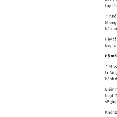
tay củ
丶Không
không 
bảo an
Hãy tậ
Đây là
Bộ máy
丶Miyot
trường
hành đ
Điểm m
hoạt đ
sẽ giú
Không 