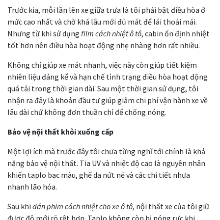
Trước kia, mỗi lần lên xe giữa trưa là tôi phải bật điều hòa ở
mức cao nhất và chờ khá lâu mới đủ mát để lái thoải mái.
Nhưng từ khi sử dụng
film cách nhiệt ô tô
, cabin ổn định nhiệt
tốt hơn nên điều hòa hoạt động nhẹ nhàng hơn rất nhiều.
Không chỉ giúp xe mát nhanh, việc này còn giúp tiết kiệm
nhiên liệu đáng kể và hạn chế tình trạng điều hòa hoạt động
quá tải trong thời gian dài. Sau một thời gian sử dụng, tôi
nhận ra đây là khoản đầu tư giúp giảm chi phí vận hành xe về
lâu dài chứ không đơn thuần chỉ để chống nóng.
Bảo vệ nội thất khỏi xuống cấp
Một lợi ích mà trước đây tôi chưa từng nghĩ tới chính là khả
năng bảo vệ nội thất. Tia UV và nhiệt độ cao là nguyên nhân
khiến taplo bạc màu, ghế da nứt nẻ và các chi tiết nhựa
nhanh lão hóa.
Sau khi
dán phim cách nhiệt cho xe ô tô
, nội thất xe của tôi giữ
được độ mới rõ rệt hơn. Taplo không còn bị nóng rực khi