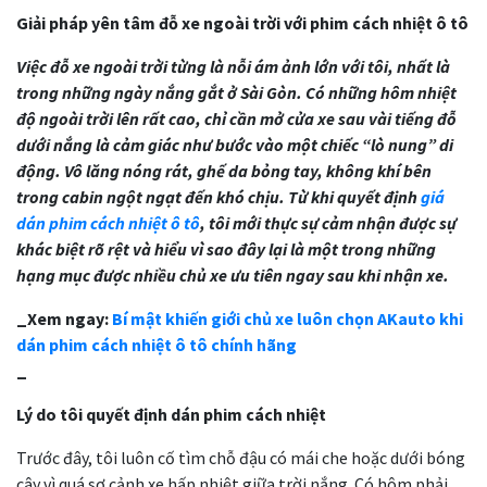
Giải pháp yên tâm đỗ xe ngoài trời với phim cách nhiệt ô tô
Việc đỗ xe ngoài trời từng là nỗi ám ảnh lớn với tôi, nhất là
trong những ngày nắng gắt ở Sài Gòn. Có những hôm nhiệt
độ ngoài trời lên rất cao, chỉ cần mở cửa xe sau vài tiếng đỗ
dưới nắng là cảm giác như bước vào một chiếc “lò nung” di
động. Vô lăng nóng rát, ghế da bỏng tay, không khí bên
trong cabin ngột ngạt đến khó chịu. Từ khi quyết định
giá
dán phim cách nhiệt ô tô
, tôi mới thực sự cảm nhận được sự
khác biệt rõ rệt và hiểu vì sao đây lại là một trong những
hạng mục được nhiều chủ xe ưu tiên ngay sau khi nhận xe.
_Xem ngay:
Bí mật khiến giới chủ xe luôn chọn AKauto khi
dán phim cách nhiệt ô tô chính hãng
_
Lý do tôi quyết định dán phim cách nhiệt
Trước đây, tôi luôn cố tìm chỗ đậu có mái che hoặc dưới bóng
cây vì quá sợ cảnh xe hấp nhiệt giữa trời nắng. Có hôm phải