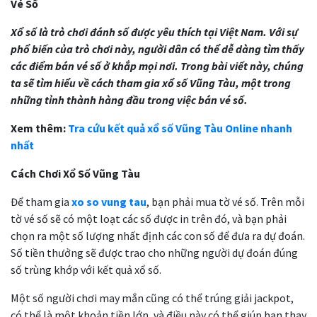
Vé Số
Xổ số là trò chơi đánh số được yêu thích tại Việt Nam. Với sự
phổ biến của trò chơi này, người dân có thể dễ dàng tìm thấy
các điểm bán vé số ở khắp mọi nơi. Trong bài viết này, chúng
ta sẽ tìm hiểu về cách tham gia xổ số Vũng Tàu, một trong
những tỉnh thành hàng đầu trong việc bán vé số.
Xem thêm:
Tra cứu kết quả xổ số Vũng Tàu Online nhanh
nhất
Cách Chơi Xổ Số Vũng Tàu
Để tham gia
xo so vung tau
, bạn phải mua tờ vé số. Trên mỗi
tờ vé số sẽ có một loạt các số được in trên đó, và bạn phải
chọn ra một số lượng nhất định các con số để đưa ra dự đoán.
Số tiền thưởng sẽ được trao cho những người dự đoán đúng
số trùng khớp với kết quả xổ số.
Một số người chơi may mắn cũng có thể trúng giải jackpot,
có thể là một khoản tiền lớn, và điều này có thể giúp bạn thay