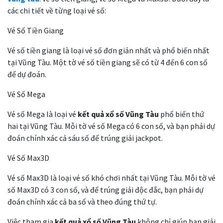
các chi tiết về từng loại vé số:
Vé Số Tiền Giang
Vé số tiền giang là loại vé số đơn giản nhất và phổ biến nhất
tại Vũng Tàu. Một tờ vé số tiền giang sẽ có từ 4 đến 6 con số
để dự đoán.
Vé Số Mega
Vé số Mega là loại vé
kết quả xổ số Vũng Tàu
phổ biến thứ
hai tại Vũng Tàu. Mỗi tờ vé số Mega có 6 con số, và bạn phải dự
đoán chính xác cả sáu số để trúng giải jackpot.
Vé Số Max3D
Vé số Max3D là loại vé số khó chơi nhất tại Vũng Tàu. Mỗi tờ vé
số Max3D có 3 con số, và để trúng giải độc đắc, bạn phải dự
đoán chính xác cả ba số và theo đúng thứ tự.
Việc tham gia
kết quả xổ số Vũng Tàu
không chỉ giúp bạn giải