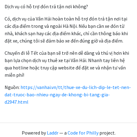
Dịch vụ có hỗ trợ đón trả tận nơi không?
Có, dịch vụ của Vân Hải hoàn toàn hỗ trợ đón trả tận nơi tại
các địa điểm trong và ngoài Hà Nội. Nếu bạn cần xe đón từ
nhà, khách sạn hay các địa điểm khác, chỉ cần thông báo khi
đặt xe, chúng tôi sẽ đảm bảo xe đến đúng giờ và địa điểm.
Chuyến đi lễ Tết của bạn sẽ trở nên dễ dàng và thú vị hơn khi
bạn lựa chọn dịch vụ thuê xe tại Vân Hải. Nhanh tay liên hệ
qua hotline hoặc truy cập website để đặt xe và nhận tư vấn
miễn phí!
Nguồn:
https://vanhai.vn/tt/thue-xe-du-lich-dip-le-tet-nen-
dat-truoc-bao-nhieu-ngay-de-khong-bi-tang-gia-
d2947.html
Powered by
Laddr
— a
Code for Philly
project.