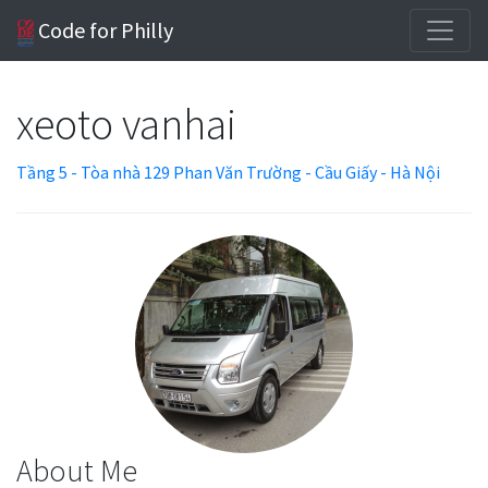
Code for Philly
xeoto vanhai
Tầng 5 - Tòa nhà 129 Phan Văn Trường - Cầu Giấy - Hà Nội
About Me