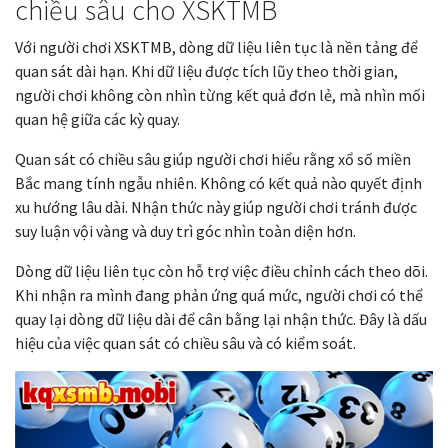
chiều sâu cho XSKTMB
Với người chơi XSKTMB, dòng dữ liệu liên tục là nền tảng để
quan sát dài hạn. Khi dữ liệu được tích lũy theo thời gian,
người chơi không còn nhìn từng kết quả đơn lẻ, mà nhìn mối
quan hệ giữa các kỳ quay.
Quan sát có chiều sâu giúp người chơi hiểu rằng xổ số miền
Bắc mang tính ngẫu nhiên. Không có kết quả nào quyết định
xu hướng lâu dài. Nhận thức này giúp người chơi tránh được
suy luận vội vàng và duy trì góc nhìn toàn diện hơn.
Dòng dữ liệu liên tục còn hỗ trợ việc điều chỉnh cách theo dõi.
Khi nhận ra mình đang phản ứng quá mức, người chơi có thể
quay lại dòng dữ liệu dài để cân bằng lại nhận thức. Đây là dấu
hiệu của việc quan sát có chiều sâu và có kiểm soát.