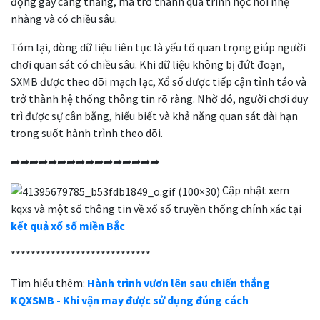
động gây căng thẳng, mà trở thành quá trình học hỏi nhẹ
nhàng và có chiều sâu.
Tóm lại, dòng dữ liệu liên tục là yếu tố quan trọng giúp người
chơi quan sát có chiều sâu. Khi dữ liệu không bị đứt đoạn,
SXMB được theo dõi mạch lạc, Xổ số được tiếp cận tỉnh táo và
trở thành hệ thống thông tin rõ ràng. Nhờ đó, người chơi duy
trì được sự cân bằng, hiểu biết và khả năng quan sát dài hạn
trong suốt hành trình theo dõi.
➦➦➦➦➦➦➦➦➦➦➦➦➦➦➦➦
Cập nhật xem
kqxs và một số thông tin về xổ số truyền thống chính xác tại
kết quả xổ số miền Bắc
****************************
Tìm hiểu thêm:
Hành trình vươn lên sau chiến thắng
KQXSMB - Khi vận may được sử dụng đúng cách