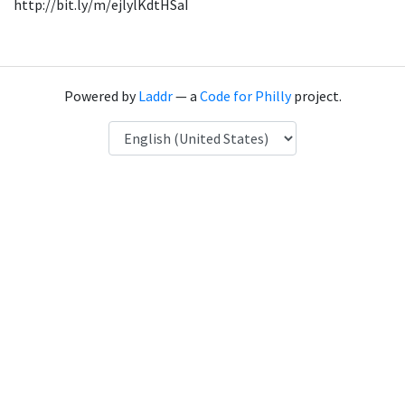
http://bit.ly/m/ejlylKdtHSaI
Powered by
Laddr
— a
Code for Philly
project.
Language