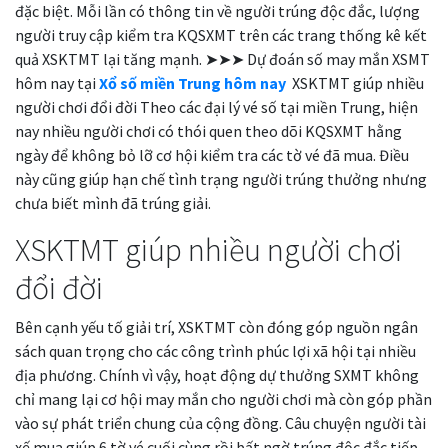
đặc biệt. Mỗi lần có thông tin về người trúng độc đắc, lượng
người truy cập kiểm tra KQSXMT trên các trang thống kê kết
quả XSKTMT lại tăng mạnh. ➤➤➤ Dự đoán số may mắn XSMT
hôm nay tại
Xổ số miền Trung hôm nay
XSKTMT giúp nhiều
người chơi đổi đời Theo các đại lý vé số tại miền Trung, hiện
nay nhiều người chơi có thói quen theo dõi KQSXMT hằng
ngày để không bỏ lỡ cơ hội kiểm tra các tờ vé đã mua. Điều
này cũng giúp hạn chế tình trạng người trúng thưởng nhưng
chưa biết mình đã trúng giải.
XSKTMT giúp nhiều người chơi
đổi đời
Bên cạnh yếu tố giải trí, XSKTMT còn đóng góp nguồn ngân
sách quan trọng cho các công trình phúc lợi xã hội tại nhiều
địa phương. Chính vì vậy, hoạt động dự thưởng SXMT không
chỉ mang lại cơ hội may mắn cho người chơi mà còn góp phần
vào sự phát triển chung của cộng đồng. Câu chuyện người tài
xế mua giúp 6 tờ vé cuối cùng rồi bất ngờ trúng độc đắc tiếp