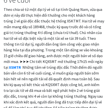
6 vé cuối
Theo chia sẻ từ một đại lý vé số tại tỉnh Quảng Nam, vừa qua
đơn vị này đã thực hiện đổi thưởng cho một khách hàng
trúng 2 vé giải độc đắc thuộc hệ thống XSKTMT. Hai tờ vé may
mắn mang dãy số 189468, thuộc kỳ quay trước đó và có tổng
giá trị trúng thưởng 4 tỉ đồng (chưa trừ thuế). Chủ nhân của
hai tờ vé số đặc biệt này là một tài xế xe tải 39 tuổi. Theo
thông tin từ đại lý, người đàn ông làm công việc giao nhận
hàng hóa tại địa phương. Trong một lần dừng xe vào khoảng
15 giờ chiều để giao hàng, anh được một người bán vé số dạo
mời mua. ➤➤➤ Chi tiết KQXSMT mở thưởng 17h15 mỗi ngày
tại
XSMTR
Những tấm vé trúng độc đắc Thời điểm đó người
bán vẫn còn 6 tờ vé cuối cùng, vì muốn giúp người bán sớm
bán hết vé nên người tài xế đã quyết định mua toàn bộ. Sau
khi kỳ quay số kết thúc và KQSXMT được công bố, anh kiểm
tra lại các tờ vé đã mua và bất ngờ phát hiện 2 vé trúng giải
độc đắc, trong khi 4 vé còn lại không trúng thưởng. Ngay sau
khi xác định kết quả, người đàn ông đã trực tiếp đến đại lý vé
số để làm thủ tục đổi thưởng. Số tiền trúng thưởng được