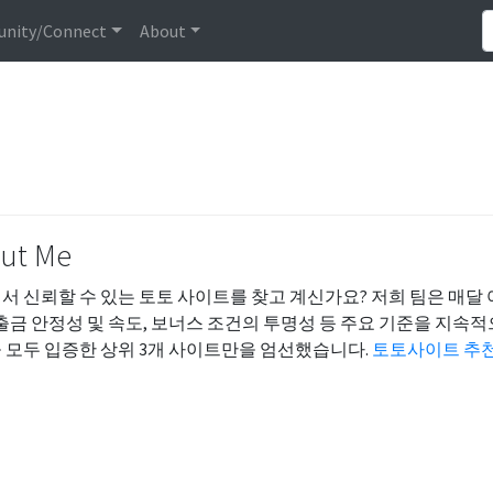
nity/Connect
About
ut Me
서 신뢰할 수 있는 토토 사이트를 찾고 계신가요? 저희 팀은 매달
 출금 안정성 및 속도, 보너스 조건의 투명성 등 주요 기준을 지속적
 모두 입증한 상위 3개 사이트만을 엄선했습니다.
토토사이트 추