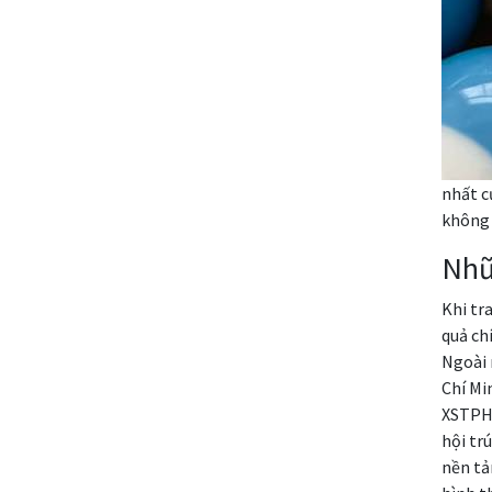
nhất c
không 
Nhữ
Khi tr
quả chí
Ngoài 
Chí Mi
XSTPHC
hội tr
nền tả