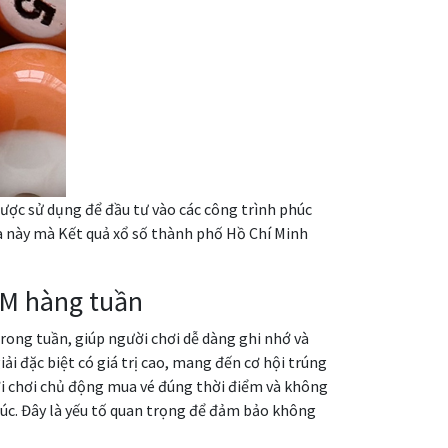
ược sử dụng để đầu tư vào các công trình phúc
ĩa này mà Kết quả xổ số thành phố Hồ Chí Minh
CM hàng tuần
ong tuần, giúp người chơi dễ dàng ghi nhớ và
ải đặc biệt có giá trị cao, mang đến cơ hội trúng
ời chơi chủ động mua vé đúng thời điểm và không
húc. Đây là yếu tố quan trọng để đảm bảo không