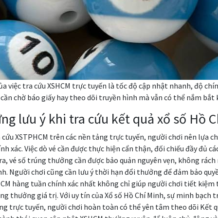
ủa việc tra cứu XSHCM trực tuyến là tốc độ cập nhật nhanh, độ chí
cần chờ báo giấy hay theo dõi truyền hình mà vẫn có thể nắm bắt k
ng lưu ý khi tra cứu kết quả xổ số Hồ C
a cứu XSTPHCM trên các nền tảng trực tuyến, người chơi nên lựa c
nh xác. Việc dò vé cần được thực hiện cẩn thận, đối chiếu đầy đủ các
ra, vé số trúng thưởng cần được bảo quản nguyên vẹn, không rách 
nh. Người chơi cũng cần lưu ý thời hạn đổi thưởng để đảm bảo quyề
M hàng tuần chính xác nhất không chỉ giúp người chơi tiết kiệm
úng thưởng giá trị. Với uy tín của Xổ số Hồ Chí Minh, sự minh bạch t
ng trực tuyến, người chơi hoàn toàn có thể yên tâm theo dõi Kết 