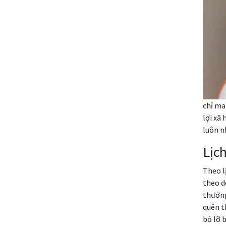
chỉ ma
lợi xã
luôn n
Lịc
Theo l
theo d
thưởng
quên t
bỏ lỡ 