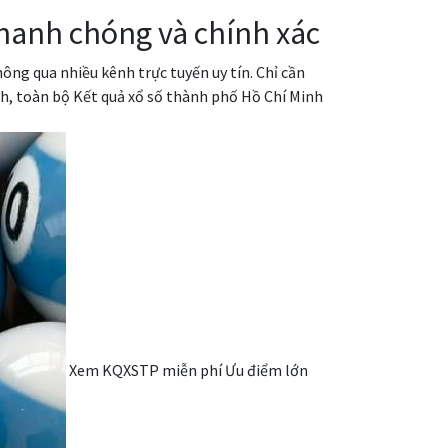
anh chóng và chính xác
ông qua nhiều kênh trực tuyến uy tín. Chỉ cần
nh, toàn bộ Kết quả xổ số thành phố Hồ Chí Minh
Xem KQXSTP miễn phí Ưu điểm lớn