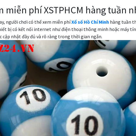
 miễn phí XSTPHCM hàng tuần nh
ay, người chơi có thể xem miễn phí
Xổ số Hồ Chí Minh
hàng tuần th
iết bị có kết nối internet như điện thoại thông minh hoặc máy tí
c cập nhật đầy đủ và rõ ràng trong thời gian ngắn.