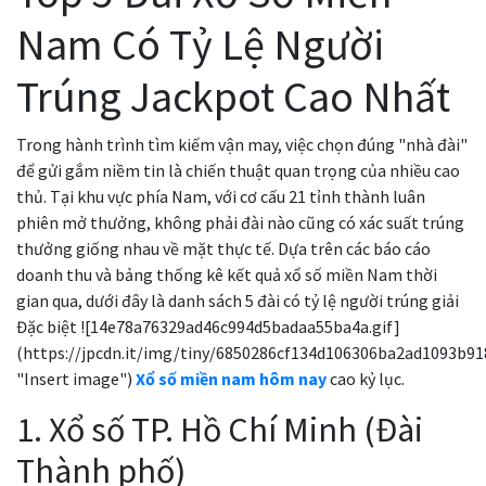
Nam Có Tỷ Lệ Người
Trúng Jackpot Cao Nhất
Trong hành trình tìm kiếm vận may, việc chọn đúng "nhà đài"
để gửi gắm niềm tin là chiến thuật quan trọng của nhiều cao
thủ. Tại khu vực phía Nam, với cơ cấu 21 tỉnh thành luân
phiên mở thưởng, không phải đài nào cũng có xác suất trúng
thưởng giống nhau về mặt thực tế. Dựa trên các báo cáo
doanh thu và bảng thống kê kết quả xổ số miền Nam thời
gian qua, dưới đây là danh sách 5 đài có tỷ lệ người trúng giải
Đặc biệt ![14e78a76329ad46c994d5badaa55ba4a.gif]
(https://jpcdn.it/img/tiny/6850286cf134d106306ba2ad1093b918
"Insert image")
Xổ số miền nam hôm nay
cao kỷ lục.
1. Xổ số TP. Hồ Chí Minh (Đài
Thành phố)