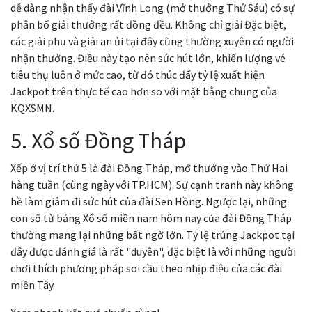
dễ dàng nhận thấy đài Vĩnh Long (mở thưởng Thứ Sáu) có sự
phân bổ giải thưởng rất đồng đều. Không chỉ giải Đặc biệt,
các giải phụ và giải an ủi tại đây cũng thường xuyên có người
nhận thưởng. Điều này tạo nên sức hút lớn, khiến lượng vé
tiêu thụ luôn ở mức cao, từ đó thúc đẩy tỷ lệ xuất hiện
Jackpot trên thực tế cao hơn so với mặt bằng chung của
KQXSMN.
5. Xổ số Đồng Tháp
Xếp ở vị trí thứ 5 là đài Đồng Tháp, mở thưởng vào Thứ Hai
hàng tuần (cùng ngày với TP.HCM). Sự cạnh tranh này không
hề làm giảm đi sức hút của đài Sen Hồng. Ngược lại, những
con số từ bảng Xổ số miền nam hôm nay của đài Đồng Tháp
thường mang lại những bất ngờ lớn. Tỷ lệ trúng Jackpot tại
đây được đánh giá là rất "duyên", đặc biệt là với những người
chơi thích phương pháp soi cầu theo nhịp điệu của các đài
miền Tây.