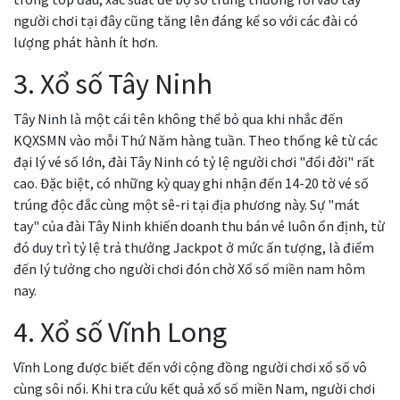
người chơi tại đây cũng tăng lên đáng kể so với các đài có
lượng phát hành ít hơn.
3. Xổ số Tây Ninh
Tây Ninh là một cái tên không thể bỏ qua khi nhắc đến
KQXSMN vào mỗi Thứ Năm hàng tuần. Theo thống kê từ các
đại lý vé số lớn, đài Tây Ninh có tỷ lệ người chơi "đổi đời" rất
cao. Đặc biệt, có những kỳ quay ghi nhận đến 14-20 tờ vé số
trúng độc đắc cùng một sê-ri tại địa phương này. Sự "mát
tay" của đài Tây Ninh khiến doanh thu bán vé luôn ổn định, từ
đó duy trì tỷ lệ trả thưởng Jackpot ở mức ấn tượng, là điểm
đến lý tưởng cho người chơi đón chờ Xổ số miền nam hôm
nay.
4. Xổ số Vĩnh Long
Vĩnh Long được biết đến với cộng đồng người chơi xổ số vô
cùng sôi nổi. Khi tra cứu kết quả xổ số miền Nam, người chơi