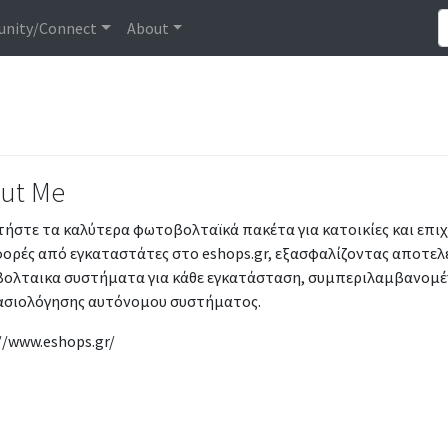
nity/Connect
About
ut Me
ήστε τα καλύτερα φωτοβολταϊκά πακέτα για κατοικίες και επιχε
ορές από εγκαταστάτες στο eshops.gr, εξασφαλίζοντας αποτελε
ολταικα συστήματα για κάθε εγκατάσταση, συμπεριλαμβανομέ
ασιολόγησης αυτόνομου συστήματος.
//www.eshops.gr/