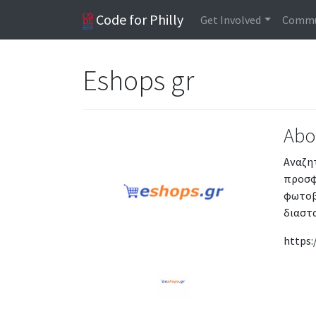
Code for Philly
Get Involved
Commu
Eshops gr
Abo
Αναζητ
προσφ
φωτοβ
διαστ
https: