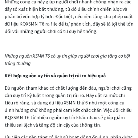
Những công cụ này giúp người chơi nhanh chóng nhận ra các
dãy số xuất hiện bất thường, từ đó điều chỉnh chiến lược và
phân bổ vốn hợp lý hơn. Đặc biệt, nếu nền tảng cho phép xuất
dữ liệu KQXSMN T6 ra file để tự phân tích, đây sẽ là lợi thế lớn
đối với những người chơi có tư duy hệ thống.
Những nguồn XSMN T6 có uy tín giúp người chơi gia tăng cơ hội
trúng thưởng
Kết hợp nguồn uy tín và quản trị rủi ro hiệu quả
Dù nguồn tham khảo có chất lượng đến đâu, người chơi cũng
cần duy trì kỷ luật trong quản trị rủi ro. Hãy đặt ra mức chi
tiêu rõ ràng, sử dụng dữ liệu XSMN thứ 6 như một công cụ
định hướng chứ không phải cam kết chắc chắn. Việc đối chiếu
KQXSMN T6 từ nhiều nguồn uy tín khác nhau sẽ giúp giảm
thiểu sai lệch và tăng độ tin cậy của thông tin.
Ưu tiên các nền tảng có lịch sử hoạt động ổn định, nhận được