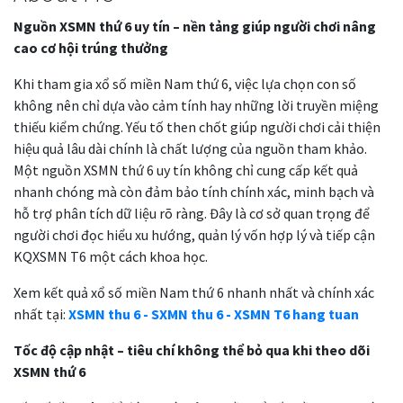
Nguồn XSMN thứ 6 uy tín – nền tảng giúp người chơi nâng
cao cơ hội trúng thưởng
Khi tham gia xổ số miền Nam thứ 6, việc lựa chọn con số
không nên chỉ dựa vào cảm tính hay những lời truyền miệng
thiếu kiểm chứng. Yếu tố then chốt giúp người chơi cải thiện
hiệu quả lâu dài chính là chất lượng của nguồn tham khảo.
Một nguồn XSMN thứ 6 uy tín không chỉ cung cấp kết quả
nhanh chóng mà còn đảm bảo tính chính xác, minh bạch và
hỗ trợ phân tích dữ liệu rõ ràng. Đây là cơ sở quan trọng để
người chơi đọc hiểu xu hướng, quản lý vốn hợp lý và tiếp cận
KQXSMN T6 một cách khoa học.
Xem kết quả xổ số miền Nam thứ 6 nhanh nhất và chính xác
nhất tại:
XSMN thu 6 - SXMN thu 6 - XSMN T6 hang tuan
Tốc độ cập nhật – tiêu chí không thể bỏ qua khi theo dõi
XSMN thứ 6