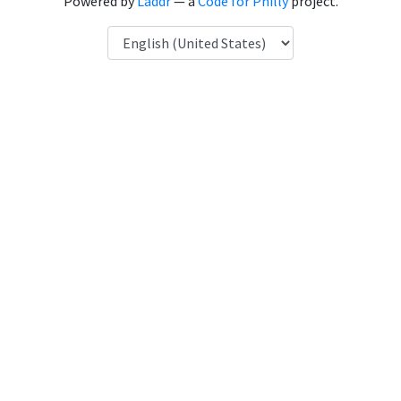
Powered by
Laddr
— a
Code for Philly
project.
Language