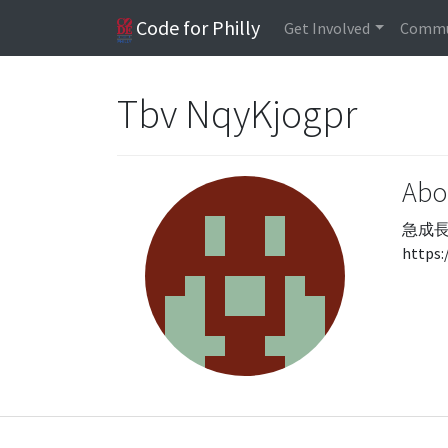
Code for Philly
Get Involved
Commu
Tbv NqyKjogpr
Abo
急成長
https: